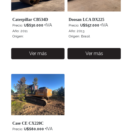
2013
Caterpillar CB534D
Doosan LCA DX225
Potencia
+IVA
+IVA
Precio:
U$S30.000
Precio:
U$S57.000
Año: 2011
Año: 2013
Origen:
Origen: Brasil
0HP
—
Ver más
Ver más
6HP
Horas
de
uso
9
—
Case CE CX220C
13
+IVA
Precio:
U$S60.000