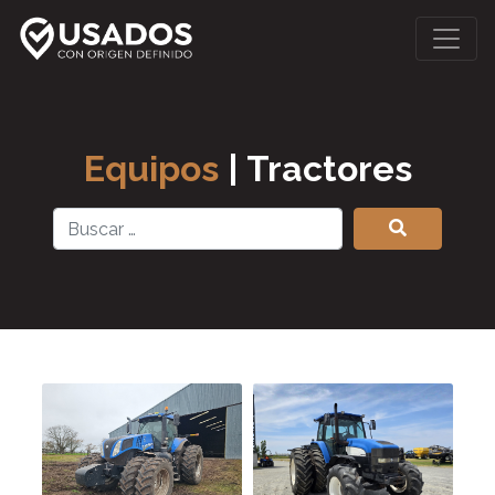
Categorías
Equipos
| Tractores
Agrícola
Construcción
Oportunidades
Año
2012
—