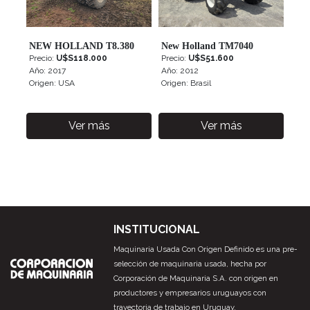
2017
NEW HOLLAND T8.380
New Holland TM7040
Potencia
Precio:
U$S118.000
Precio:
U$S51.600
Año: 2017
Año: 2012
Origen: USA
Origen: Brasil
180HP
—
Ver más
Ver más
310HP
Horas
de
uso
INSTITUCIONAL
Maquinaria Usada Con Origen Definido es una pre-
selección de maquinaria usada, hecha por
9
Corporación de Maquinaria S.A. con origen en
—
productores y empresarios uruguayos con
12
trayectoria de trabajo en Uruguay.